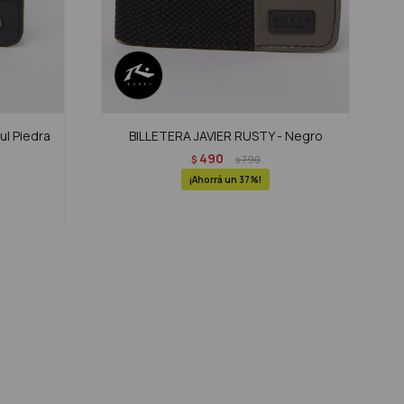
l Piedra
BILLETERA JAVIER RUSTY - Negro
490
$
790
$
37