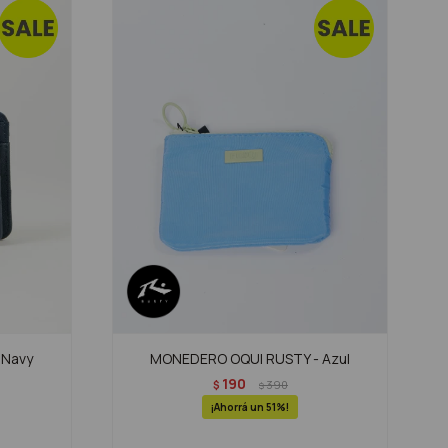
 Navy
MONEDERO OQUI RUSTY - Azul
190
$
390
$
51