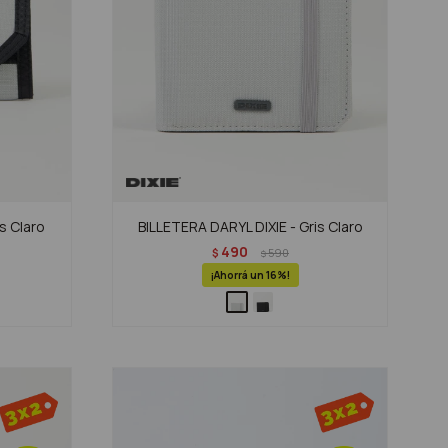
s Claro
BILLETERA DARYL DIXIE - Gris Claro
490
$
590
$
16