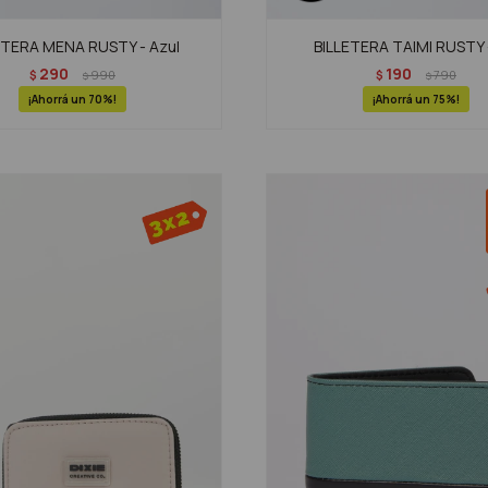
ETERA MENA RUSTY - Azul
BILLETERA TAIMI RUSTY -
290
190
$
990
$
790
$
$
70
75