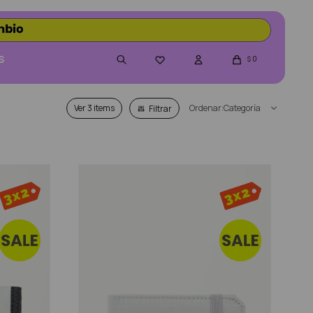
S
0

$
Ver
Categoría