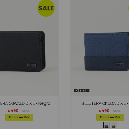
TERA OSWALD DIXIE - Negro
BILLETERA OKUDA DIXIE -
490
490
$
590
$
590
$
$
16
16