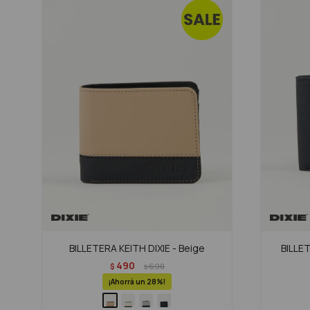
BILLETERA KEITH DIXIE - Beige
BILLE
490
$
690
$
28