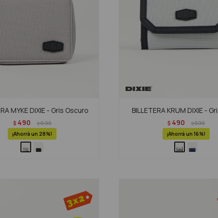
RA MYKE DIXIE - Gris Oscuro
BILLETERA KRUM DIXIE - Gri
490
490
$
690
$
590
$
$
28
16