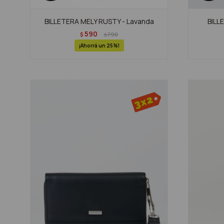
BILLETERA MELY RUSTY - Lavanda
BILL
590
$
790
$
25