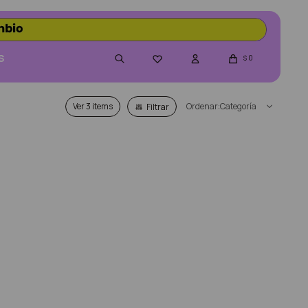
S
0

$
Ver
Categoría