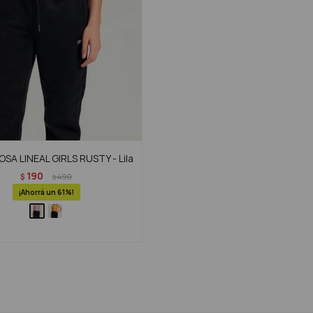
A LINEAL GIRLS RUSTY - Lila
190
$
490
$
61