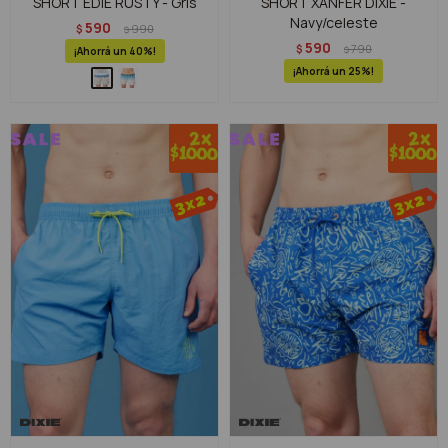
SHORT EDIE RUSTY - Gris
SHORT XANFER DIXIE -
Navy/celeste
590
$
990
$
590
$
790
$
40
25