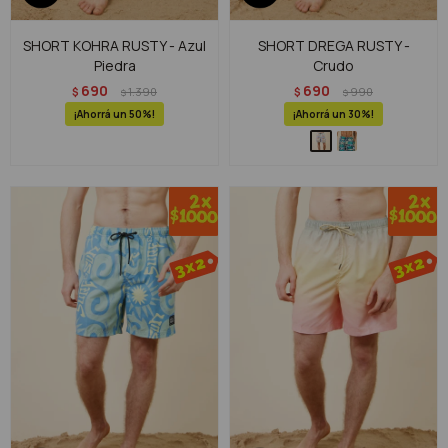
SHORT KOHRA RUSTY - Azul
SHORT DREGA RUSTY -
Piedra
Crudo
690
690
$
1.390
$
990
$
$
50
30