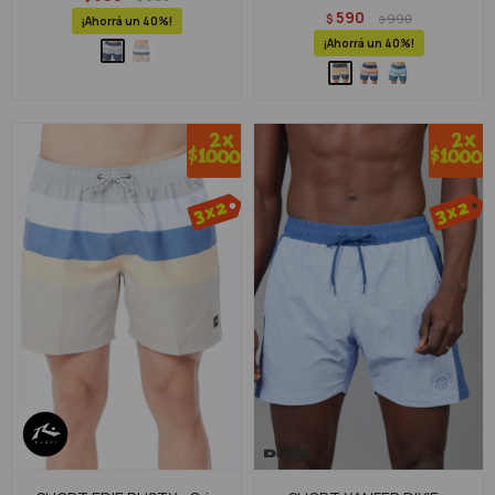
590
$
990
$
40
40