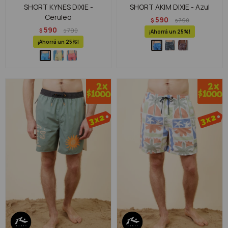
SHORT KYNES DIXIE -
SHORT AKIM DIXIE - Azul
Ceruleo
590
$
790
$
590
$
790
$
25
25