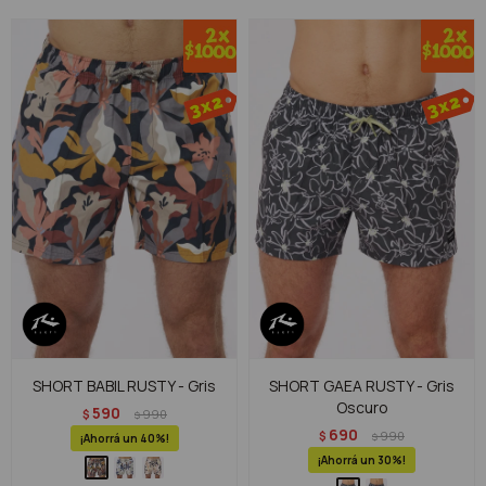
SHORT BABIL RUSTY - Gris
SHORT GAEA RUSTY - Gris
Oscuro
590
$
990
$
690
$
990
$
40
30