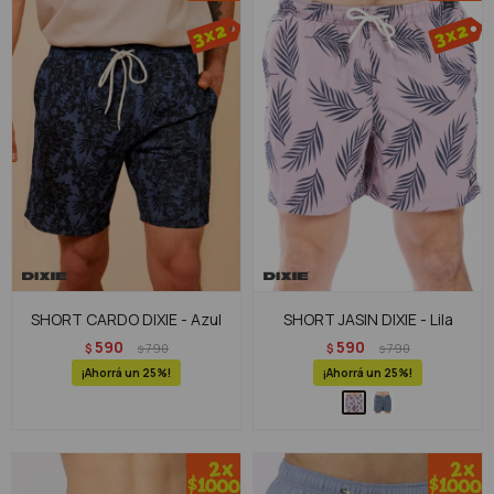
SHORT CARDO DIXIE - Azul
SHORT JASIN DIXIE - Lila
590
590
$
790
$
790
$
$
25
25