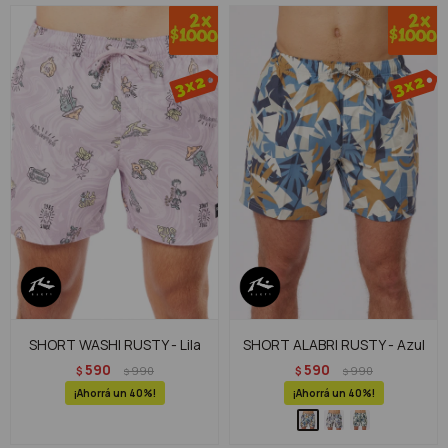
SHORT WASHI RUSTY - Lila
SHORT ALABRI RUSTY - Azul
590
590
$
990
$
990
$
$
40
40