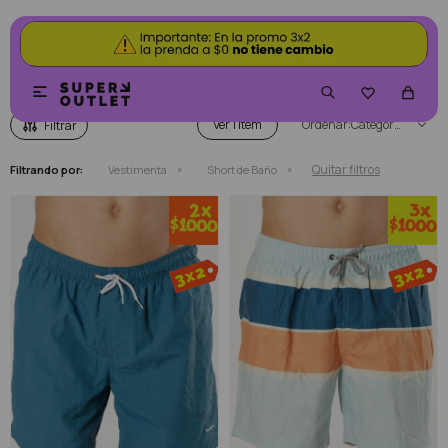
SHORT DE BAÑO


Ver
Categoría
Quitar filtros
Filtrando por:
Vestimenta
Short de Baño