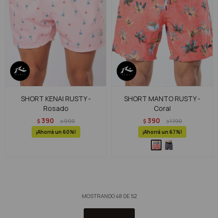
SHORT KENAI RUSTY -
SHORT MANTO RUSTY -
Rosado
Coral
390
390
$
990
$
1.190
$
$
60
67
MOSTRANDO
48
DE
52