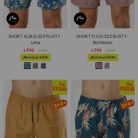
SHORT ALBUS S23 RUSTY -
SHORT FLICH S23 RUSTY -
Lima
Bordeaux
390
390
$
990
$
990
$
$
60
60