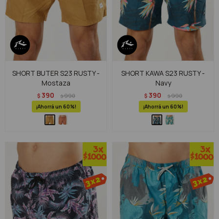
SHORT BUTER S23 RUSTY -
SHORT KAWA S23 RUSTY -
Mostaza
Navy
390
390
$
990
$
990
$
$
60
60