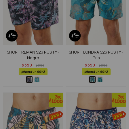
SHORT REMAN S23 RUSTY -
SHORT LONDRA S23 RUSTY -
Negro
Gris
390
390
$
990
$
990
$
$
60
60