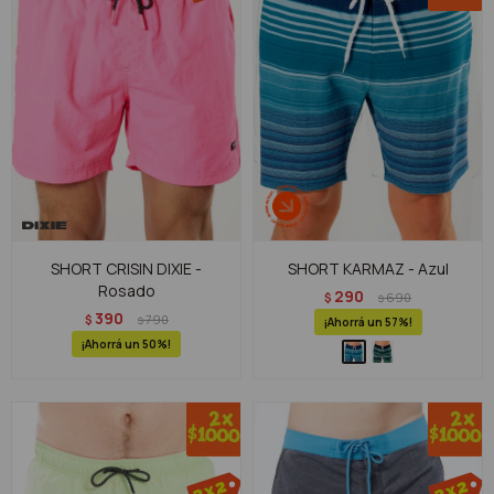
SHORT CRISIN DIXIE -
SHORT KARMAZ - Azul
Rosado
290
$
690
$
390
$
790
$
57
50