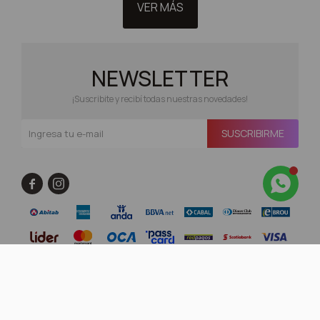
VER MÁS
NEWSLETTER
¡Suscribite y recibí todas nuestras novedades!
SUSCRIBIRME

