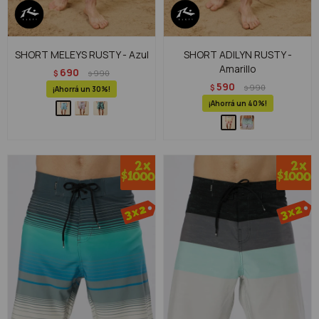
SHORT MELEYS RUSTY - Azul
SHORT ADILYN RUSTY -
Amarillo
690
$
990
$
590
$
990
$
30
40