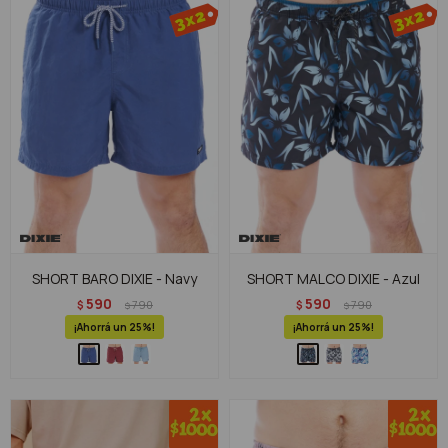
SHORT BARO DIXIE - Navy
SHORT MALCO DIXIE - Azul
590
590
$
790
$
790
$
$
25
25