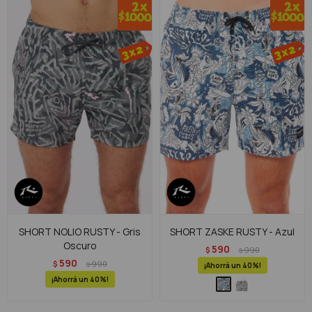
SHORT NOLIO RUSTY - Gris
SHORT ZASKE RUSTY - Azul
Oscuro
590
$
990
$
590
$
990
$
40
40