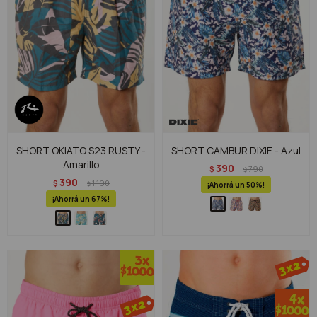
SHORT OKIATO S23 RUSTY -
SHORT CAMBUR DIXIE - Azul
Amarillo
390
$
790
$
390
$
1.190
$
50
67