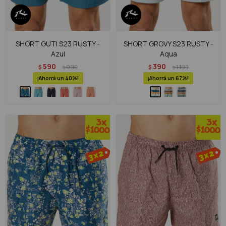
SHORT GUTI S23 RUSTY -
SHORT GROVY S23 RUSTY -
Azul
Aqua
590
390
$
990
$
1.190
$
$
40
67