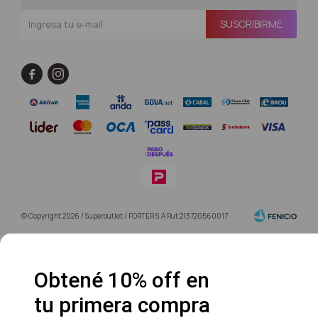
SUSCRIBIRME


© Copyright 2026 / Superoutlet / FORTER S.A Rut 213720560017
Obtené 10% off en
tu primera compra
Fenicio