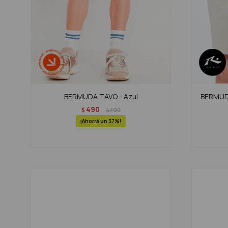
BERMUDA TAVO - Azul
BERMUDA
490
$
790
$
37