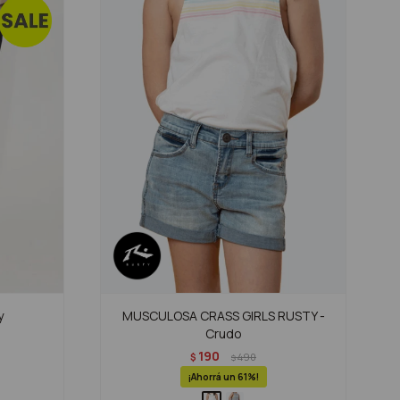
y
MUSCULOSA CRASS GIRLS RUSTY -
Crudo
190
$
490
$
61