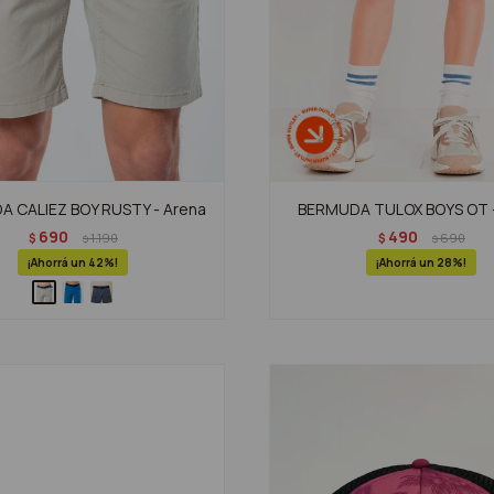
 CALIEZ BOY RUSTY - Arena
BERMUDA TULOX BOYS OT -
690
490
$
1.190
$
690
$
$
42
28