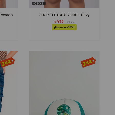
 Rosado
SHORT PETRI BOY DIXIE - Navy
490
$
590
$
16