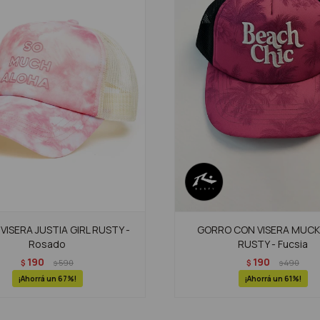
VISERA JUSTIA GIRL RUSTY -
GORRO CON VISERA MUCK
Rosado
RUSTY - Fucsia
190
190
$
590
$
490
$
$
67
61