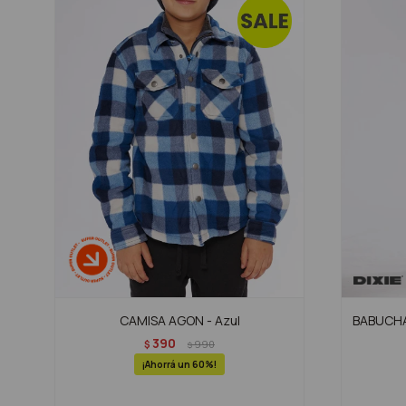
CAMISA AGON - Azul
BABUCHA 
390
$
990
$
60