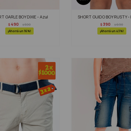
T GARLE BOY DIXIE - Azul
SHORT GUIDO BOY RUSTY -
490
390
$
590
$
690
$
$
16
43