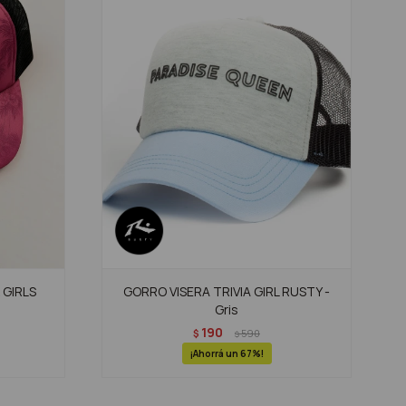
 GIRLS
GORRO VISERA TRIVIA GIRL RUSTY -
Gris
190
$
590
$
67