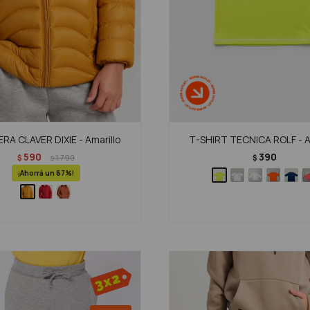
A CLAVER DIXIE - Amarillo
T-SHIRT TECNICA ROLF - A
590
390
$
1.790
$
$
67