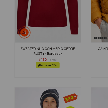
SWEATER NILO CON MEDIO CIERRE
CAMPER
RUSTY - Bordeaux
190
$
790
$
75