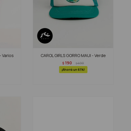
 Varios
CAROL GIRLS GORRO MAUI - Verde
190
$
490
$
61