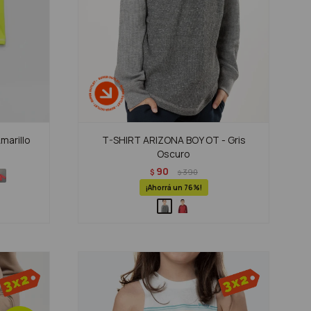
marillo
T-SHIRT ARIZONA BOY OT - Gris
Oscuro
90
$
390
$
76