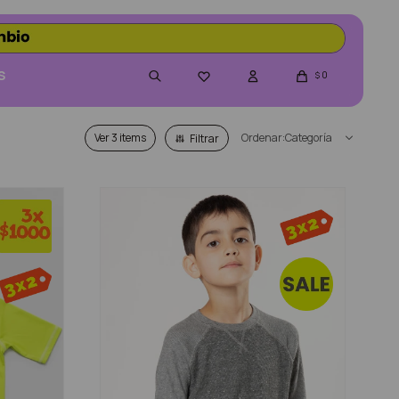
S
0

$
Ver
Categoría