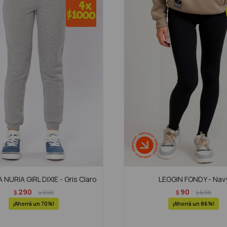
NURIA GIRL DIXIE - Gris Claro
LEGGIN FONDY - Nav
290
90
$
990
$
690
$
$
70
86