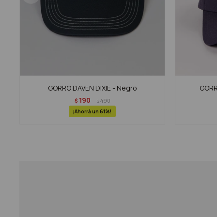
GORRO DAVEN DIXIE - Negro
GORR
190
$
490
$
61