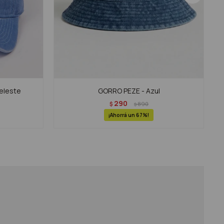
eleste
GORRO PEZE - Azul
290
$
890
$
67