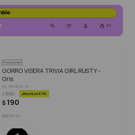
S
0

$
Promociones
GORRO VISERA TRIVIA GIRL RUSTY -
Gris
TRIVIAGIRL-GS
590
$
67
190
$
BREV18-01