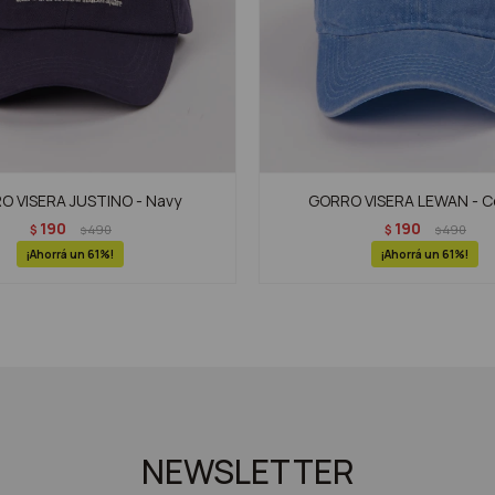
O VISERA JUSTINO - Navy
GORRO VISERA LEWAN - C
190
190
$
490
$
490
$
$
61
61
NEWSLETTER