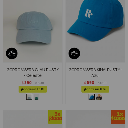
GORRO VISERA CLAU RUSTY
GORRO VISERA KINAI RUSTY -
- Celeste
Azul
390
590
$
690
$
690
$
$
43
14