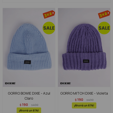
GORRO BOWIE DIXIE - Azul
GORRO MITCH DIXIE - Violeta
Claro
190
$
490
$
190
$
490
$
61
61