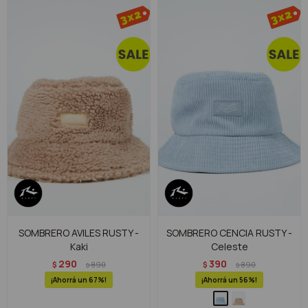
SOMBRERO AVILES RUSTY -
SOMBRERO CENCIA RUSTY -
Kaki
Celeste
290
390
$
890
$
890
$
$
67
56