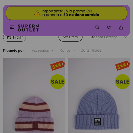
GORROS


Ver
Categoría
Quitar filtros
Filtrando por:
Accesorios
Gorros