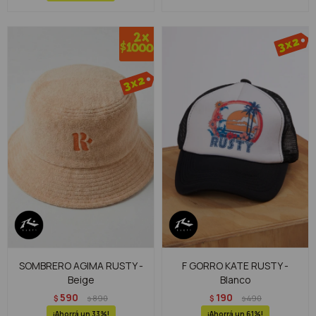
SOMBRERO AGIMA RUSTY -
F GORRO KATE RUSTY -
Beige
Blanco
590
190
$
890
$
490
$
$
33
61