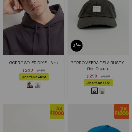
GORRO SOLER DIXIE - Azul
GORRO VISERA DELA RUSTY -
Gris Oscuro
290
$
490
$
290
$
690
$
40
57