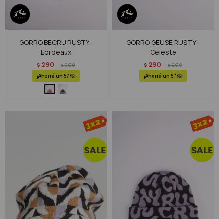
GORRO BECRU RUSTY -
GORRO GEUSE RUSTY -
Bordeaux
Celeste
290
290
$
690
$
690
$
$
57
57