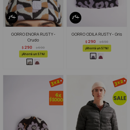
GORRO ENORA RUSTY -
GORRO ODILA RUSTY - Gris
Crudo
290
$
690
$
290
$
690
$
57
57