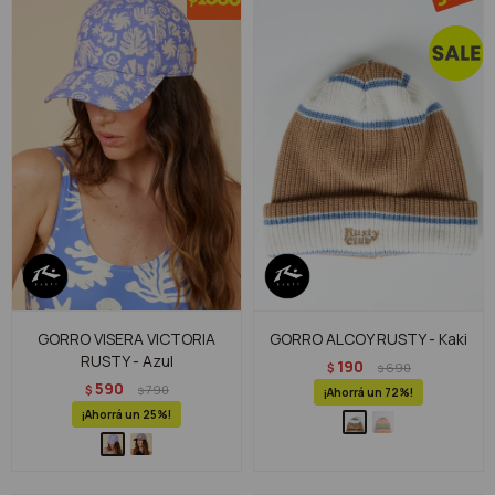
GORRO VISERA VICTORIA
GORRO ALCOY RUSTY - Kaki
RUSTY - Azul
190
$
690
$
590
$
790
$
72
25