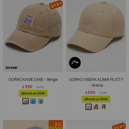
GORRO KASIE DIXIE - Beige
GORRO VISERA ALBAR RUSTY
- Arena
390
$
490
$
590
$
790
$
20
25