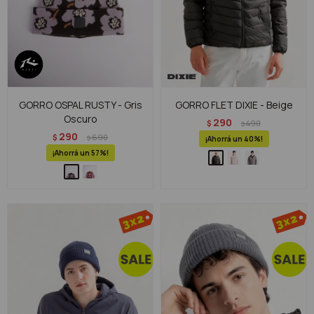
GORRO OSPAL RUSTY - Gris
GORRO FLET DIXIE - Beige
Oscuro
290
$
490
$
290
$
690
$
40
57