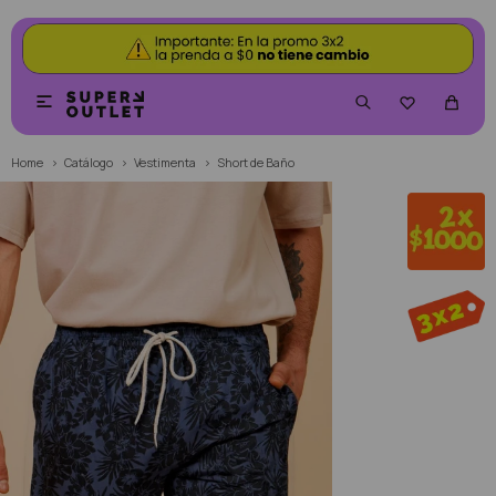


Home
Catálogo
Vestimenta
Short de Baño