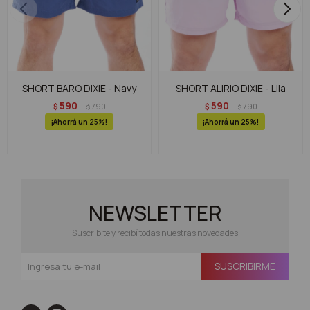
SHORT BARO DIXIE - Navy
SHORT ALIRIO DIXIE - Lila
590
590
$
790
$
790
$
$
25
25
NEWSLETTER
¡Suscribite y recibí todas nuestras novedades!
SUSCRIBIRME