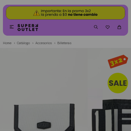


Home
Catálogo
Accesorios
Billeteras