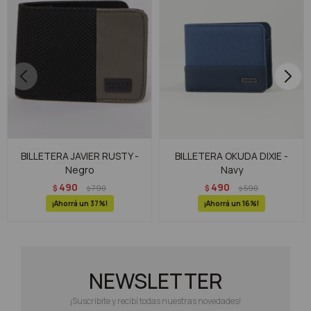
BILLETERA JAVIER RUSTY -
BILLETERA OKUDA DIXIE -
Negro
Navy
490
490
$
790
$
590
$
$
37
16
NEWSLETTER
¡Suscribite y recibí todas nuestras novedades!