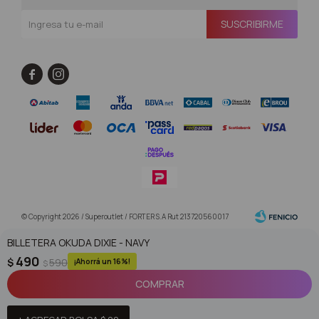
SUSCRIBIRME


© Copyright 2026 / Superoutlet / FORTER S.A Rut 213720560017
BILLETERA OKUDA DIXIE - NAVY
490
$
590
16
$
COMPRAR
Fenicio