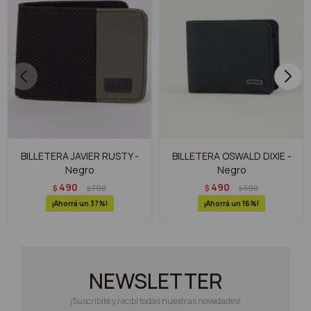
BILLETERA JAVIER RUSTY -
BILLETERA OSWALD DIXIE -
Negro
Negro
490
490
$
790
$
590
$
$
37
16
NEWSLETTER
¡Suscribite y recibí todas nuestras novedades!