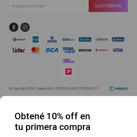
SUSCRIBIRME


© Copyright 2026 / Superoutlet / FORTER S.A Rut 213720560017
Obtené 10% off en
tu primera compra
Fenicio