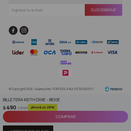
SUSCRIBIRME


© Copyright 2026 / Superoutlet / FORTER S.A Rut 213720560017
BILLETERA KEITH DIXIE - BEIGE
490
$
690
28
$
COMPRAR
Fenicio