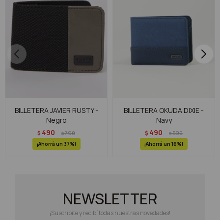
BILLETERA JAVIER RUSTY -
BILLETERA OKUDA DIXIE -
Negro
Navy
490
490
$
790
$
590
$
$
37
16
NEWSLETTER
¡Suscribite y recibí todas nuestras novedades!