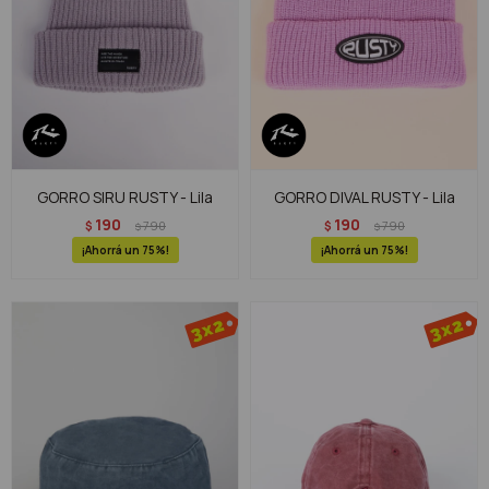
GORRO SIRU RUSTY - Lila
GORRO DIVAL RUSTY - Lila
190
190
$
790
$
790
$
$
75
75