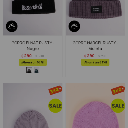
GORRO ELNAT RUSTY -
GORRO NARCEL RUSTY -
Negro
Violeta
290
290
$
690
$
790
$
$
57
63