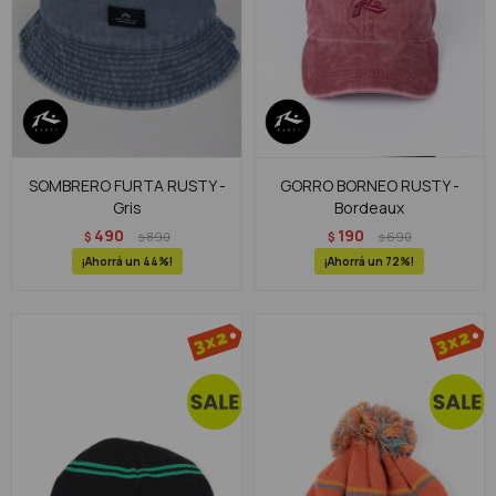
SOMBRERO FURTA RUSTY -
GORRO BORNEO RUSTY -
Gris
Bordeaux
490
190
$
890
$
690
$
$
44
72