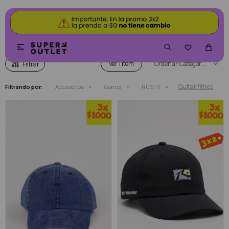
GORROS RUSTY


Ver
Categoría
Quitar filtros
Filtrando por:
Accesorios
Gorros
RUSTY