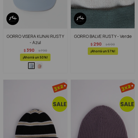
GORRO VISERA KUNAI RUSTY
GORRO BALVE RUSTY - Verde
- Azul
290
$
690
$
390
$
790
$
57
50