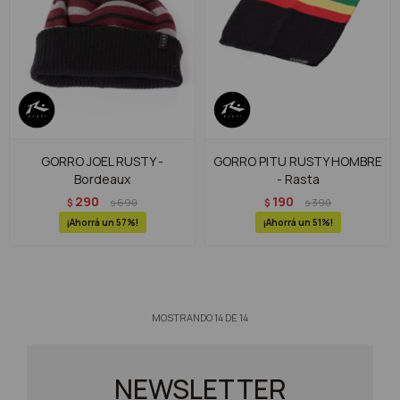
GORRO JOEL RUSTY -
GORRO PITU RUSTY HOMBRE
Bordeaux
- Rasta
290
190
$
690
$
390
$
$
57
51
MOSTRANDO
14
DE
14
NEWSLETTER