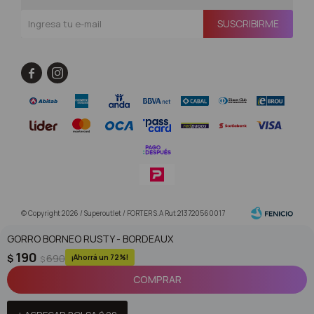
SUSCRIBIRME


© Copyright 2026 / Superoutlet / FORTER S.A Rut 213720560017
GORRO BORNEO RUSTY - BORDEAUX
190
$
690
72
$
COMPRAR
Fenicio