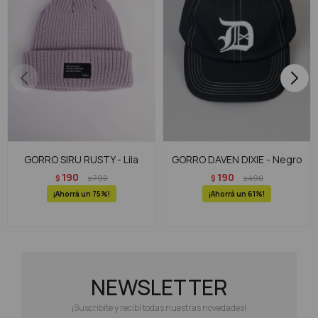
GORRO SIRU RUSTY - Lila
GORRO DAVEN DIXIE - Negro
190
190
$
790
$
490
$
$
75
61
NEWSLETTER
¡Suscribite y recibí todas nuestras novedades!