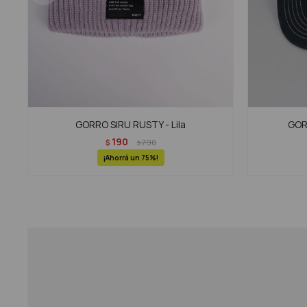
GORRO SIRU RUSTY - Lila
GOR
190
$
790
$
75