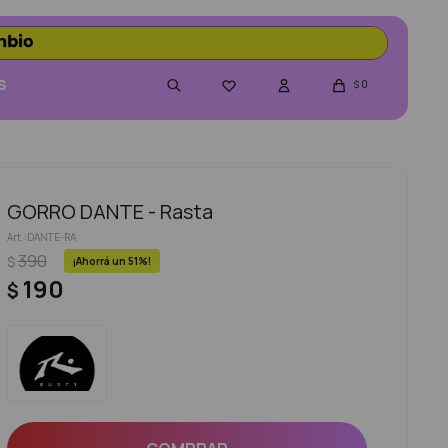
S
0

$
GORRO DANTE - Rasta
DANTE-RA
390
$
51
190
$