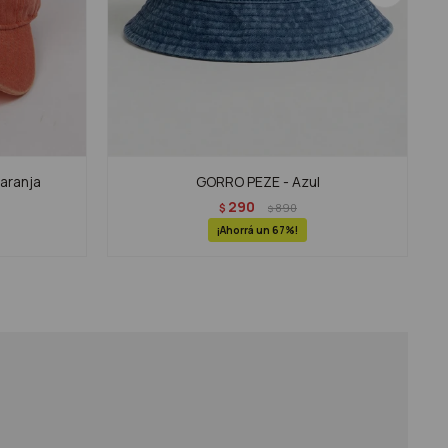
aranja
GORRO PEZE - Azul
290
$
890
$
67