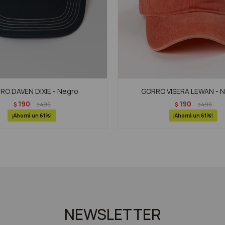
RO DAVEN DIXIE - Negro
GORRO VISERA LEWAN - N
190
190
$
490
$
490
$
$
61
61
NEWSLETTER