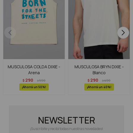
MUSCULOSA COLDA DIXIE -
MUSCULOSA BRYN DIXIE -
Arena
Blanco
290
290
$
590
$
490
$
$
50
40
NEWSLETTER
¡Suscribite y recibí todas nuestras novedades!