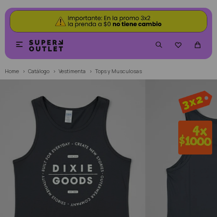


Home
Catálogo
Vestimenta
Tops y Musculosas