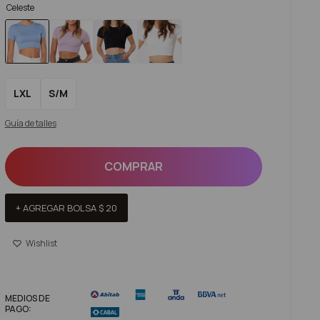
Celeste
LXL
S/M
Guía de talles
COMPRAR
+ AGREGAR BOLSA
$
20
MEDIOS DE
PAGO: