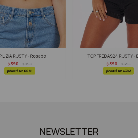
 LIZIA RUSTY - Rosado
TOP FREDAS24 RUSTY - 
390
390
$
990
$
690
$
$
60
43
NEWSLETTER