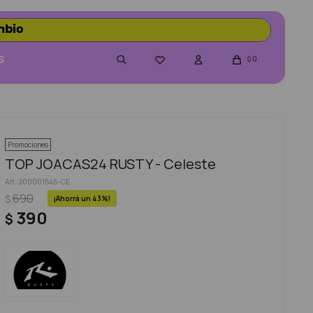
S
0

$
Promociones
TOP JOACAS24 RUSTY - Celeste
200001546-CE
690
$
43
390
$