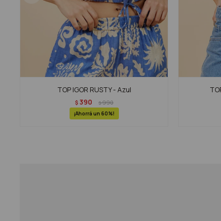
TOP IGOR RUSTY - Azul
TOP
390
$
990
$
60