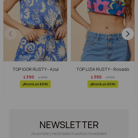
TOP IGOR RUSTY - Azul
TOP LIZIA RUSTY - Rosado
390
390
$
990
$
990
$
$
60
60
NEWSLETTER
¡Suscribite y recibí todas nuestras novedades!