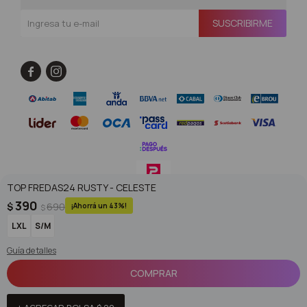
SUSCRIBIRME


TOP FREDAS24 RUSTY - CELESTE
390
$
690
43
$
© Copyright 2026 / Superoutlet / FORTER S.A Rut 213720560017
LXL
S/M
Guía de talles
COMPRAR
Fenicio