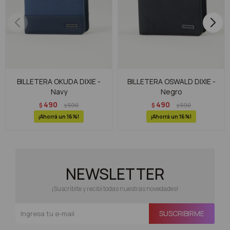
BILLETERA OKUDA DIXIE -
BILLETERA OSWALD DIXIE -
Navy
Negro
490
490
$
590
$
590
$
$
16
16
NEWSLETTER
¡Suscribite y recibí todas nuestras novedades!
SUSCRIBIRME