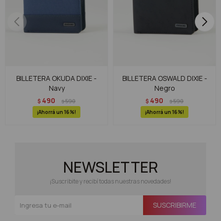
BILLETERA OKUDA DIXIE -
BILLETERA OSWALD DIXIE -
Navy
Negro
490
490
$
590
$
590
$
$
16
16
NEWSLETTER
¡Suscribite y recibí todas nuestras novedades!
SUSCRIBIRME