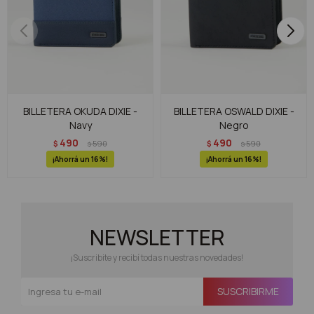
BILLETERA OKUDA DIXIE -
BILLETERA OSWALD DIXIE -
Navy
Negro
490
490
$
590
$
590
$
$
16
16
NEWSLETTER
¡Suscribite y recibí todas nuestras novedades!
SUSCRIBIRME