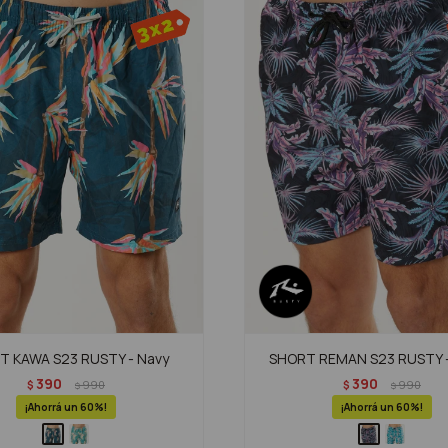
T KAWA S23 RUSTY - Navy
SHORT REMAN S23 RUSTY 
390
390
$
990
$
990
$
$
60
60