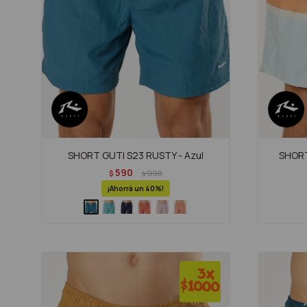
SHORT GUTI S23 RUSTY - Azul
SHORT
590
$
990
$
40