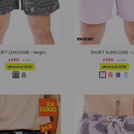
RT LEIAS DIXIE - Negro
SHORT ALIRIO DIXIE - L
590
590
$
790
$
790
$
$
25
25