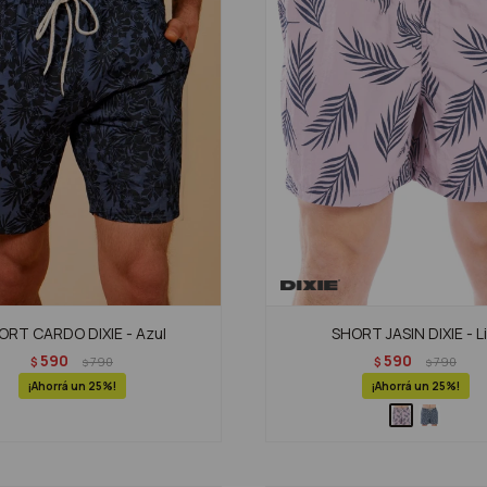
ORT CARDO DIXIE - Azul
SHORT JASIN DIXIE - Li
590
590
$
790
$
790
$
$
25
25