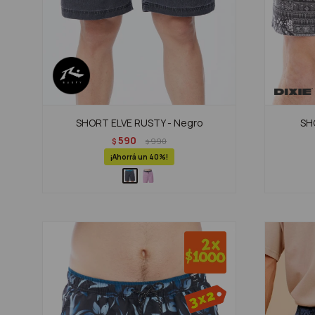
SHORT ELVE RUSTY - Negro
SHO
590
$
990
$
40