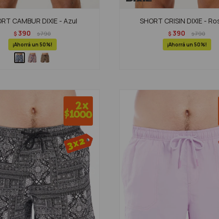
RT CAMBUR DIXIE - Azul
SHORT CRISIN DIXIE - R
390
390
$
790
$
790
$
$
50
50