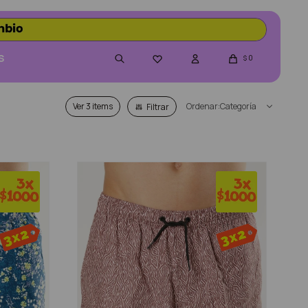
S
0

$
Ver
Categoría