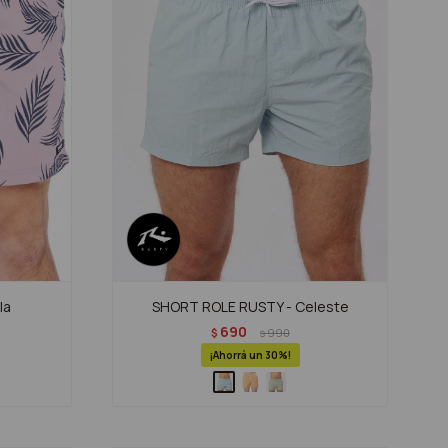
la
SHORT ROLE RUSTY - Celeste
690
$
990
$
30