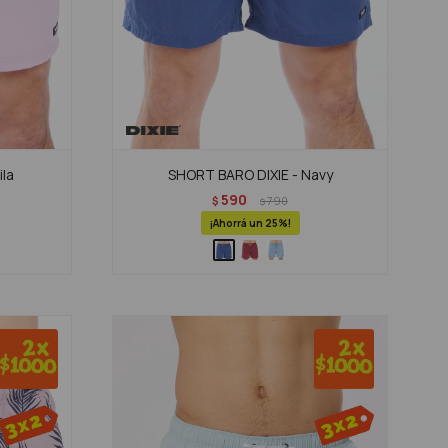
ila
SHORT BARO DIXIE - Navy
590
$
790
$
25