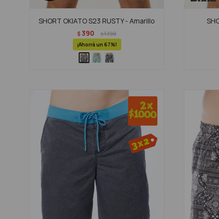
SHORT OKIATO S23 RUSTY - Amarillo
SHO
390
$
1.190
$
67