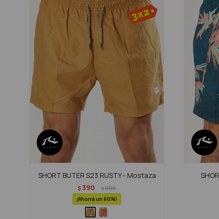
SHORT BUTER S23 RUSTY - Mostaza
SHOR
390
$
990
$
60