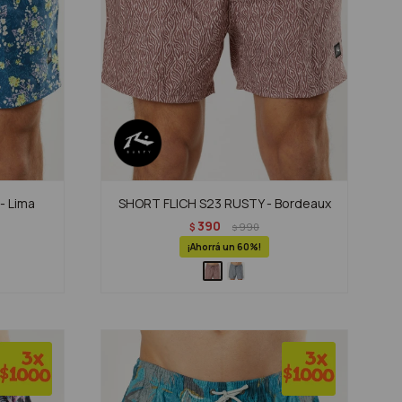
- Lima
SHORT FLICH S23 RUSTY - Bordeaux
390
$
990
$
60