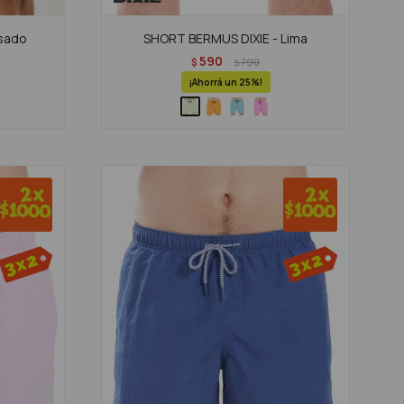
osado
SHORT BERMUS DIXIE - Lima
590
$
790
$
25