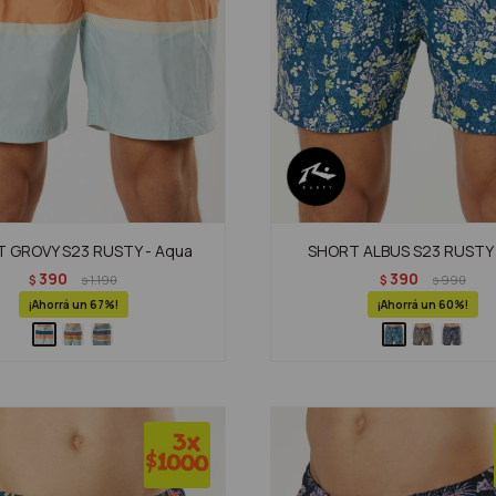
 GROVY S23 RUSTY - Aqua
SHORT ALBUS S23 RUSTY 
390
390
$
1.190
$
990
$
$
67
60