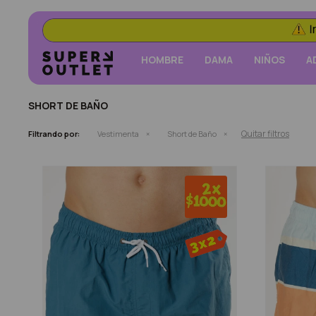
HOMBRE
DAMA
NIÑOS
A
SHORT DE BAÑO
Quitar filtros
Filtrando por:
Vestimenta
Short de Baño