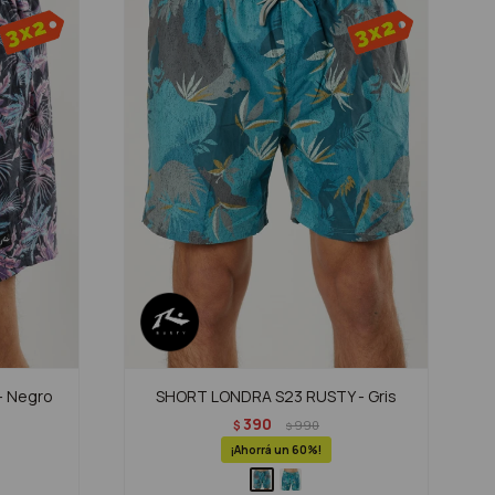
- Negro
SHORT LONDRA S23 RUSTY - Gris
390
$
990
$
60