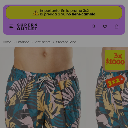


Home
Catálogo
Vestimenta
Short de Baño