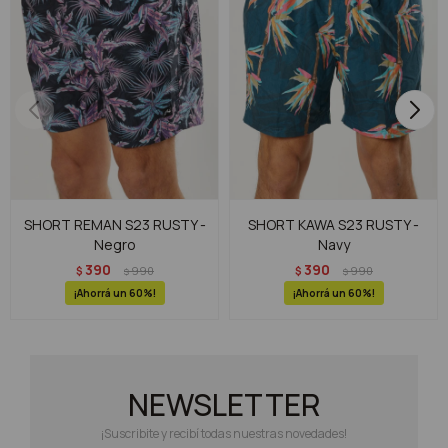
SHORT REMAN S23 RUSTY -
SHORT KAWA S23 RUSTY -
Negro
Navy
390
390
$
990
$
990
$
$
60
60
NEWSLETTER
¡Suscribite y recibí todas nuestras novedades!