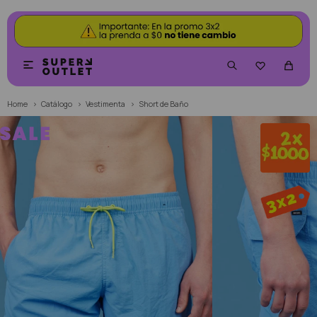


Home
Catálogo
Vestimenta
Short de Baño