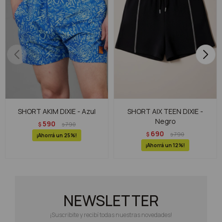
SHORT AKIM DIXIE - Azul
SHORT AIX TEEN DIXIE -
Negro
590
$
790
$
690
$
790
$
25
12
NEWSLETTER
¡Suscribite y recibí todas nuestras novedades!