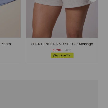
 Piedra
SHORT ANDRYS26 DIXIE - Gris Melange
790
$
890
$
11