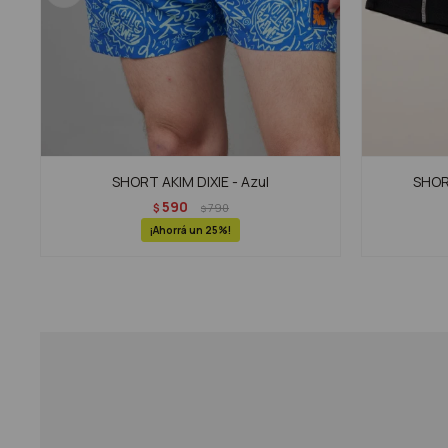
SHORT AKIM DIXIE - Azul
SHORT
590
$
790
$
25