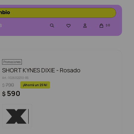
S
0

$
Promociones
SHORT KYNES DIXIE - Rosado
102602230-RS
790
$
25
590
$