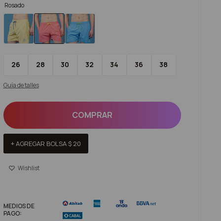
Rosado
26
28
30
32
34
36
38
Guía de talles
COMPRAR
+ AGREGAR BOLSA
$
20
MEDIOS DE
PAGO: