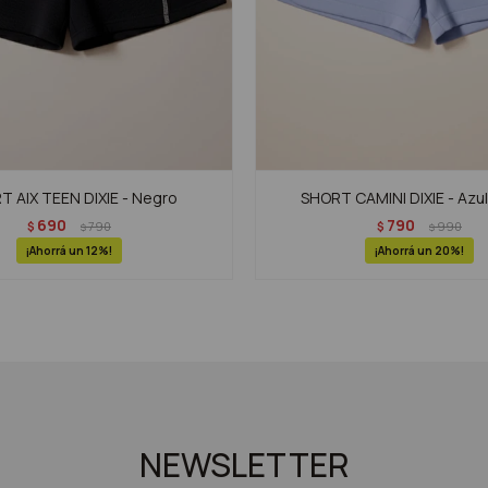
 AIX TEEN DIXIE - Negro
SHORT CAMINI DIXIE - Azul
690
790
$
790
$
990
$
$
12
20
NEWSLETTER