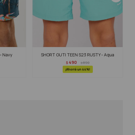
- Navy
SHORT GUTI TEEN S23 RUSTY - Aqua
490
$
890
$
44