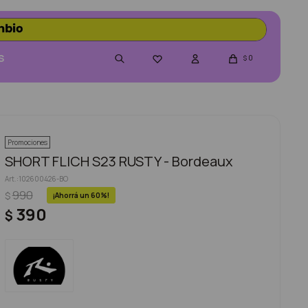
S
0

$
Promociones
SHORT FLICH S23 RUSTY - Bordeaux
102600426-BO
990
$
60
390
$