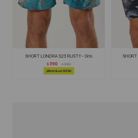
SHORT LONDRA S23 RUSTY - Gris
SHORT 
390
$
990
$
60