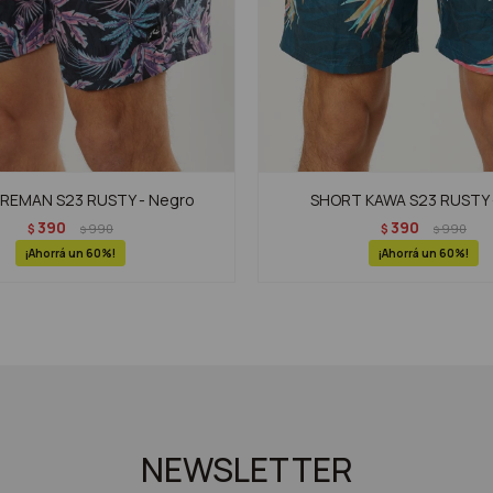
REMAN S23 RUSTY - Negro
SHORT KAWA S23 RUSTY 
390
390
$
990
$
990
$
$
60
60
NEWSLETTER