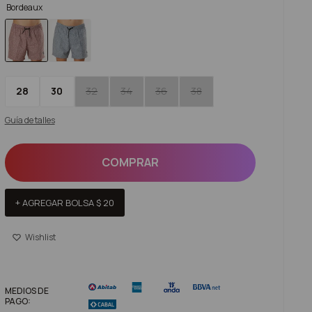
Bordeaux
28
30
32
34
36
38
Guía de talles
COMPRAR
+ AGREGAR BOLSA
$
20
MEDIOS DE
PAGO: