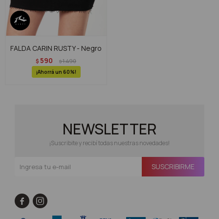
FALDA CARIN RUSTY - Negro
590
$
1.490
$
60
NEWSLETTER
¡Suscribite y recibí todas nuestras novedades!
SUSCRIBIRME

