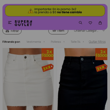
POLLERAS


Ver
Categoría
Quitar filtros
Filtrando por:
Vestimenta
Polleras
Talle 34