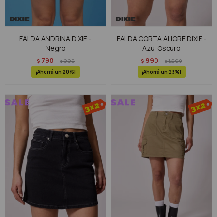
FALDA ANDRINA DIXIE -
FALDA CORTA ALIORE DIXIE -
Negro
Azul Oscuro
790
990
$
990
$
1.290
$
$
20
23