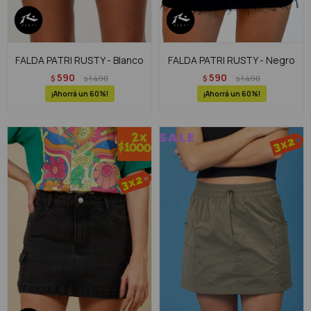
FALDA PATRI RUSTY - Blanco
FALDA PATRI RUSTY - Negro
590
590
$
1.490
$
1.490
$
$
60
60