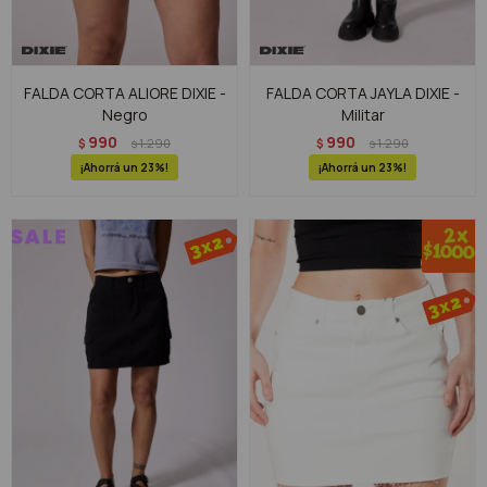
FALDA CORTA ALIORE DIXIE -
FALDA CORTA JAYLA DIXIE -
Negro
Militar
990
990
$
1.290
$
1.290
$
$
23
23