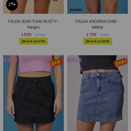
FALDA JEAN YUNA RUSTY -
FALDA ANDRINA DIXIE -
Negro
Militar
590
790
$
1.790
$
990
$
$
67
20