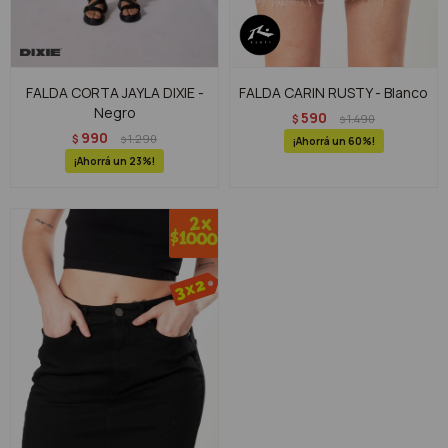
FALDA CORTA JAYLA DIXIE -
FALDA CARIN RUSTY - Blanco
Negro
590
$
1.490
$
990
$
1.290
$
60
23