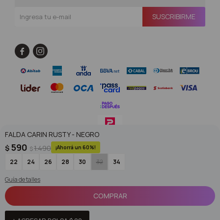
SUSCRIBIRME


FALDA CARIN RUSTY - NEGRO
590
$
1.490
60
$
© Copyright 2026 / Superoutlet / FORTER S.A Rut 213720560017
22
24
26
28
30
32
34
Guía de talles
COMPRAR
Fenicio