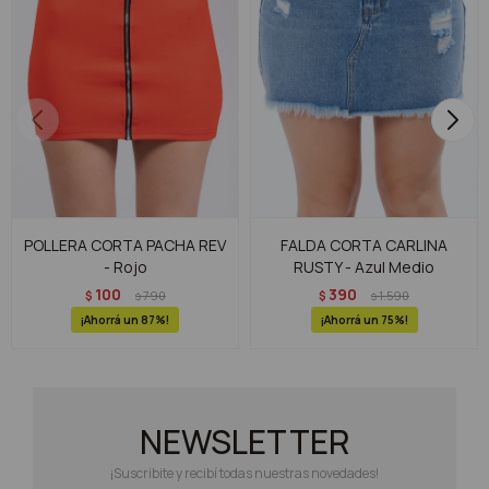
POLLERA CORTA PACHA REV
FALDA CORTA CARLINA
- Rojo
RUSTY - Azul Medio
100
390
$
790
$
1.590
$
$
87
75
NEWSLETTER
¡Suscribite y recibí todas nuestras novedades!