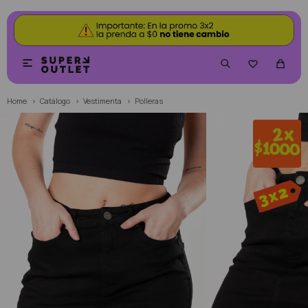


Home
Catálogo
Vestimenta
Polleras