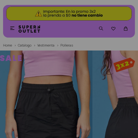


Home
Catálogo
Vestimenta
Polleras