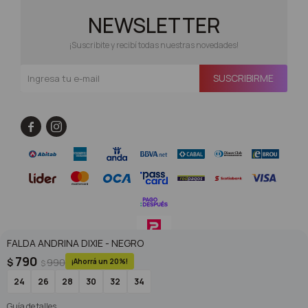
NEWSLETTER
¡Suscribite y recibí todas nuestras novedades!
SUSCRIBIRME


FALDA ANDRINA DIXIE - NEGRO
790
$
990
20
$
© Copyright 2026 / Superoutlet / FORTER S.A Rut 213720560017
24
26
28
30
32
34
Guía de talles