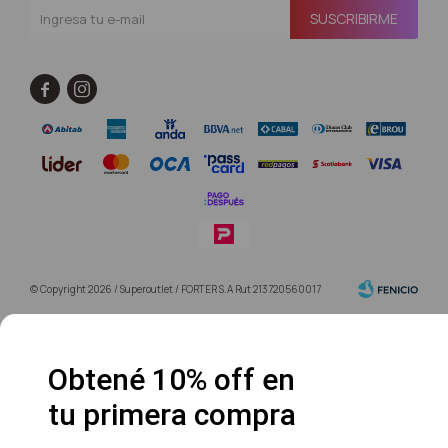
SUSCRIBIRME


© Copyright 2026 / Superoutlet / FORTER S.A Rut 213720560017
Obtené 10% off en
tu primera compra
Fenicio