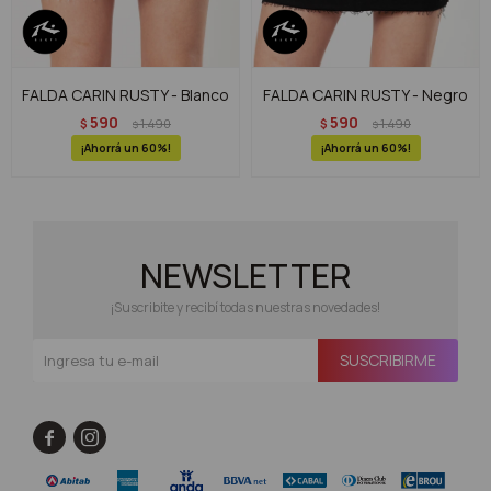
FALDA CARIN RUSTY - Blanco
FALDA CARIN RUSTY - Negro
590
590
$
1.490
$
1.490
$
$
60
60
NEWSLETTER
¡Suscribite y recibí todas nuestras novedades!
SUSCRIBIRME

