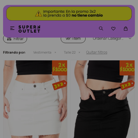
VESTIMENTA


Ver
Categoría
Quitar filtros
Filtrando por:
Vestimenta
Talle 22