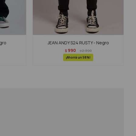
gro
JEAN ANDY S24 RUSTY - Negro
990
$
2.390
$
58