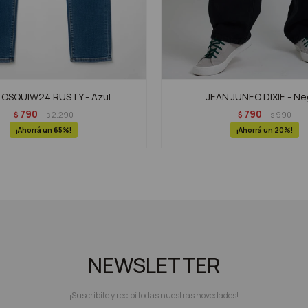
 OSQUIW24 RUSTY - Azul
JEAN JUNEO DIXIE - Ne
790
790
$
2.290
$
990
$
$
65
20
NEWSLETTER
¡Suscribite y recibí todas nuestras novedades!