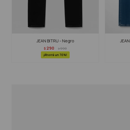
JEAN BITRU - Negro
JEAN
290
$
990
$
70