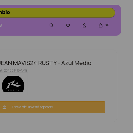
S
0

$
JEAN MAVIS24 RUSTY - Azul Medio
204001415-AME
Este artículo está agotado.