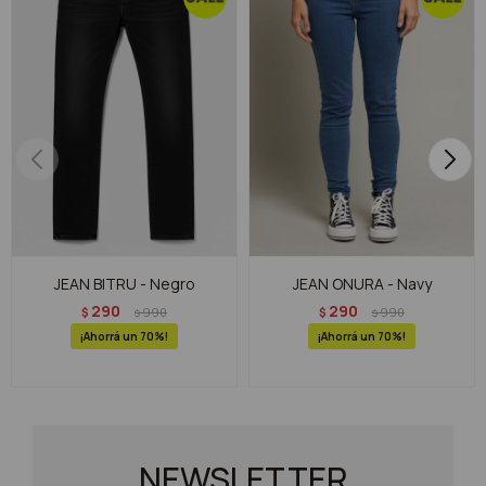
JEAN BITRU - Negro
JEAN ONURA - Navy
290
290
$
990
$
990
$
$
70
70
NEWSLETTER