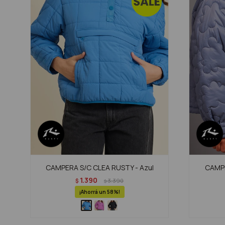
CAMPERA S/C CLEA RUSTY - Azul
CAMPE
1.390
$
3.390
$
58