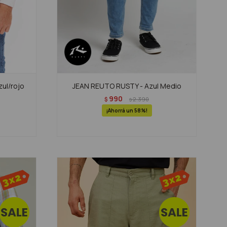
ul/rojo
JEAN REUTO RUSTY - Azul Medio
990
$
2.390
$
58