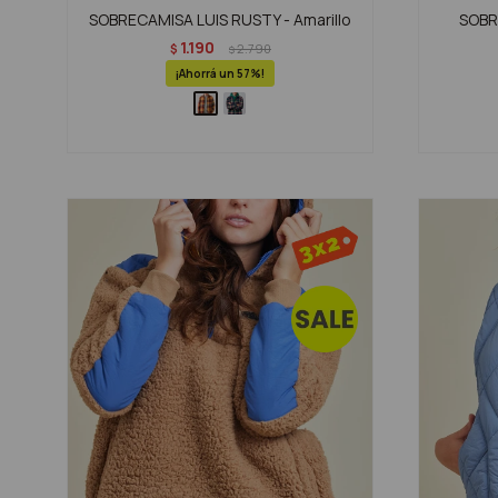
SOBRECAMISA LUIS RUSTY - Amarillo
SOBR
1.190
$
2.790
$
57