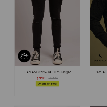
JEAN ANDY S24 RUSTY - Negro
SWEATE
990
$
2.390
$
58