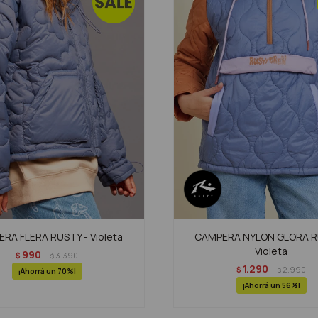
RA FLERA RUSTY - Violeta
CAMPERA NYLON GLORA R
Violeta
990
$
3.390
$
1.290
$
2.990
$
70
56