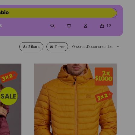
S
0

$
Ver
Recomendados