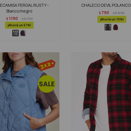
ECAMISA FERGAL RUSTY -
CHALECO DEVIL POLANCO 
Blanco/negro
790
$
2.690
$
1.190
$
2.790
$
70
57