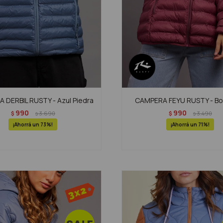
 DERBIL RUSTY - Azul Piedra
CAMPERA FEYU RUSTY - Bo
990
990
$
3.690
$
3.490
$
$
73
71