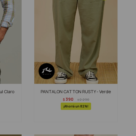
l Claro
PANTALON CATTON RUSTY - Verde
390
$
2.290
$
82