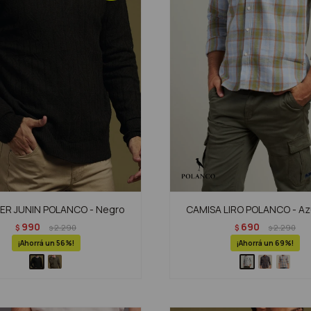
R JUNIN POLANCO - Negro
CAMISA LIRO POLANCO - Azu
990
690
$
2.290
$
2.290
$
$
56
69