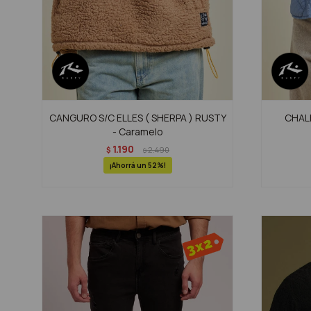
CANGURO S/C ELLES ( SHERPA ) RUSTY
CHALE
- Caramelo
1.190
$
2.490
$
52