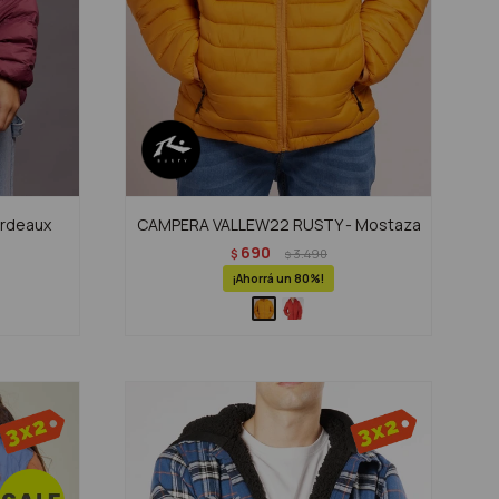
rdeaux
CAMPERA VALLEW22 RUSTY - Mostaza
690
$
3.490
$
80