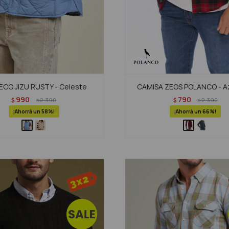
CO JIZU RUSTY - Celeste
CAMISA ZEOS POLANCO - Az
990
790
$
2.390
$
2.390
$
$
58
66