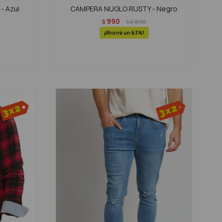
- Azul
CAMPERA NUGLO RUSTY - Negro
990
$
2.690
$
63