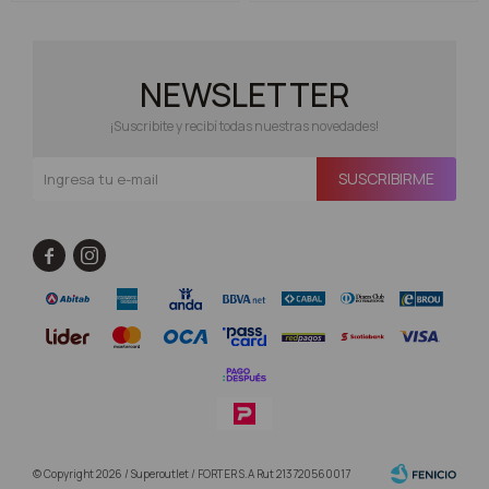
NEWSLETTER
¡Suscribite y recibí todas nuestras novedades!
SUSCRIBIRME


© Copyright 2026 / Superoutlet / FORTER S.A Rut 213720560017