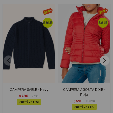
CAMPERA SABLE - Navy
CAMPERA AGOSTA DIXIE -
Rojo
490
$
790
$
590
$
1.890
$
37
68