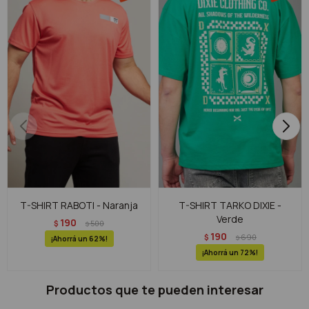
T-SHIRT RABOTI - Naranja
T-SHIRT TARKO DIXIE -
Verde
190
$
500
$
190
$
690
$
62
72
Productos que te pueden interesar