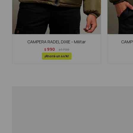
CAMPERA RADEL DIXIE - Militar
CAMPE
990
$
1.790
$
44