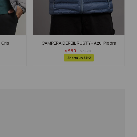
 Gris
CAMPERA DERBIL RUSTY - Azul Piedra
990
$
3.690
$
73