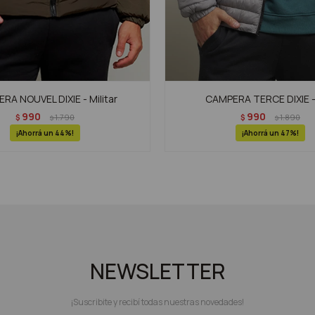
RA NOUVEL DIXIE - Militar
CAMPERA TERCE DIXIE -
990
990
$
1.790
$
1.890
$
$
44
47
NEWSLETTER
¡Suscribite y recibí todas nuestras novedades!