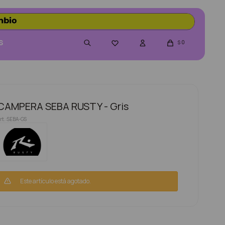
S
0

$
CAMPERA SEBA RUSTY - Gris
SEBA-GS
Este artículo está agotado.