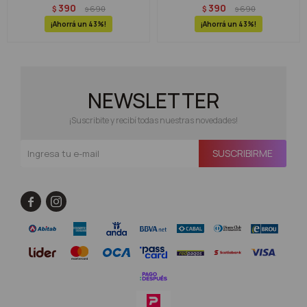
390
390
$
690
$
690
$
$
43
43
NEWSLETTER
¡Suscribite y recibí todas nuestras novedades!
SUSCRIBIRME

