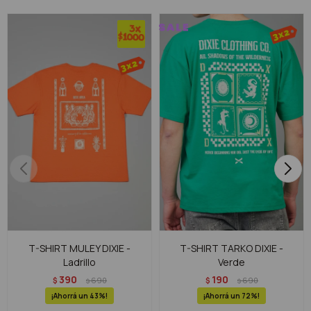
T-SHIRT MULEY DIXIE -
T-SHIRT TARKO DIXIE -
Ladrillo
Verde
390
190
$
690
$
690
$
$
43
72