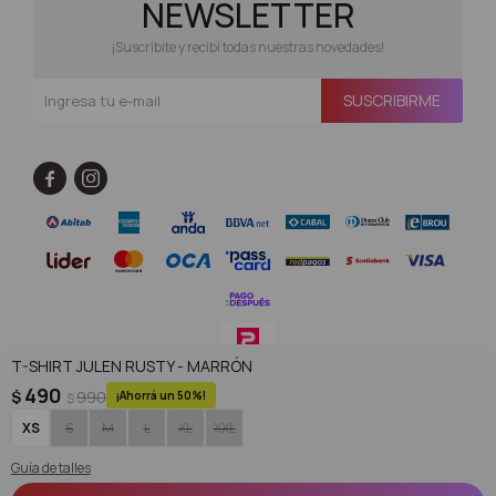
NEWSLETTER
¡Suscribite y recibí todas nuestras novedades!
SUSCRIBIRME


T-SHIRT JULEN RUSTY - MARRÓN
490
$
990
50
$
© Copyright 2026 / Superoutlet / FORTER S.A Rut 213720560017
XS
S
M
L
XL
XXL
Guía de talles