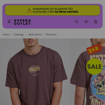


Home
Catálogo
Vestimenta
Remeras