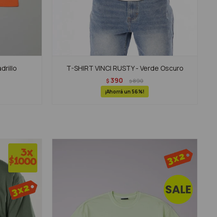
drillo
T-SHIRT VINCI RUSTY - Verde Oscuro
390
$
890
$
56