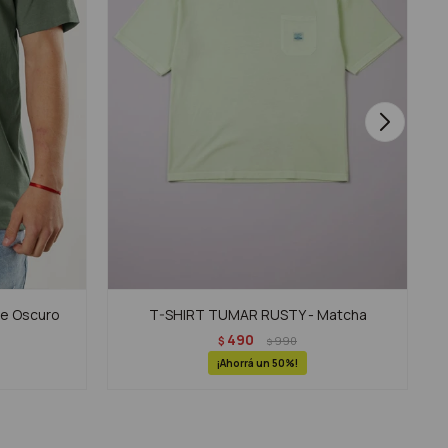
de Oscuro
T-SHIRT TUMAR RUSTY - Matcha
490
$
990
$
50