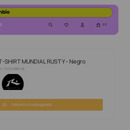
S
0

$
T-SHIRT MUNDIAL RUSTY - Negro
101300588-NE
Este artículo está agotado.