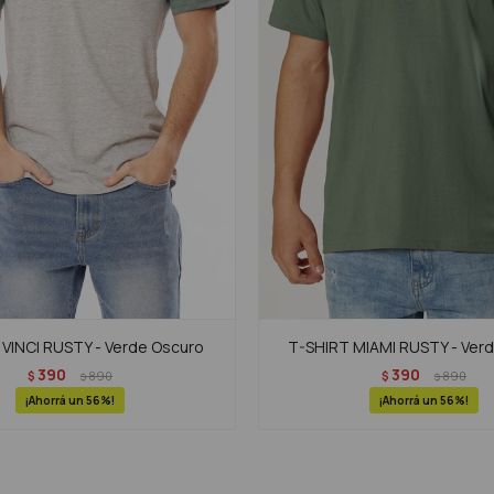
VINCI RUSTY - Verde Oscuro
T-SHIRT MIAMI RUSTY - Ver
390
390
$
890
$
890
$
$
56
56