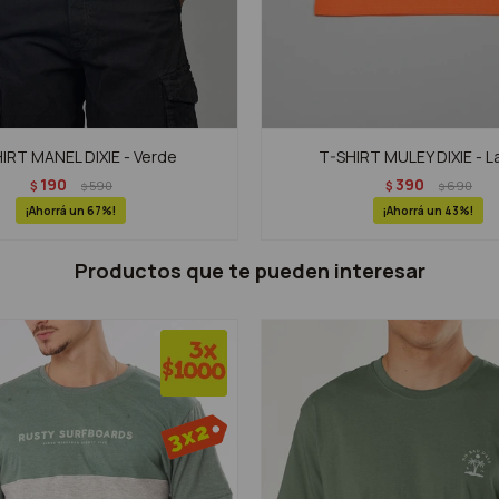
IRT MANEL DIXIE - Verde
T-SHIRT MULEY DIXIE - La
190
390
$
590
$
690
$
$
67
43
Productos que te pueden interesar