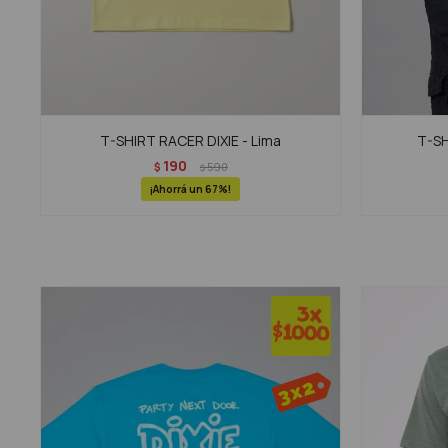
T-SHIRT RACER DIXIE - Lima
T-SH
190
$
590
$
67