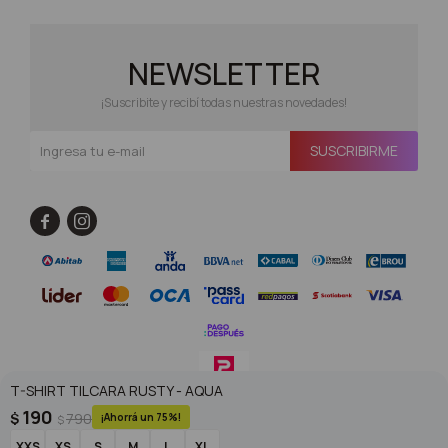
NEWSLETTER
¡Suscribite y recibí todas nuestras novedades!
SUSCRIBIRME


T-SHIRT TILCARA RUSTY - AQUA
190
$
790
75
$
© Copyright 2026 / Superoutlet / FORTER S.A Rut 213720560017
XXS
XS
S
M
L
XL