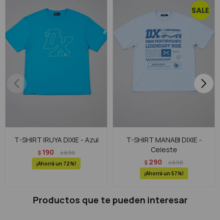
T-SHIRT IRUYA DIXIE - Azul
T-SHIRT MANABI DIXIE -
Celeste
190
$
690
$
290
$
690
$
72
57
Productos que te pueden interesar