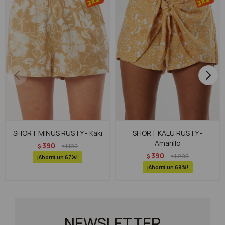
SHORT MINUS RUSTY - Kaki
SHORT KALU RUSTY -
Amarillo
390
$
1.190
$
390
$
1.290
$
67
69
NEWSLETTER