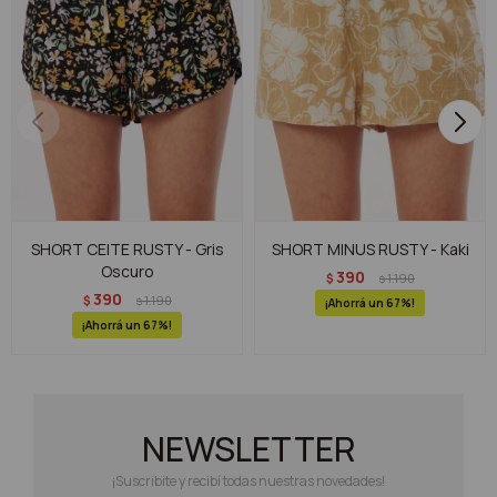
SHORT CEITE RUSTY - Gris
SHORT MINUS RUSTY - Kaki
Oscuro
390
$
1.190
$
390
$
1.190
$
67
67
NEWSLETTER
¡Suscribite y recibí todas nuestras novedades!