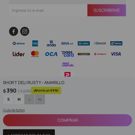
SUSCRIBIRME


SHORT DELI RUSTY - AMARILLO
390
$
1.290
69
$
© Copyright 2026 / Superoutlet / FORTER S.A Rut 213720560017
S
M
L
XL
Guía de talles
COMPRAR
Fenicio