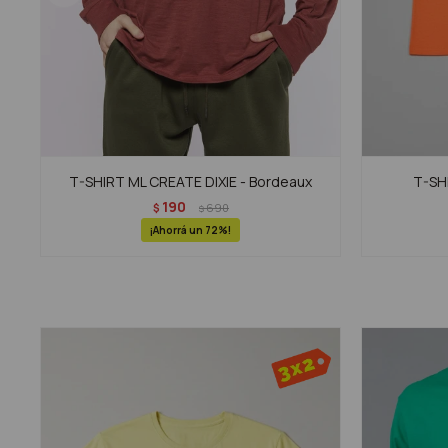
T-SHIRT ML CREATE DIXIE - Bordeaux
T-SHI
190
$
690
$
72