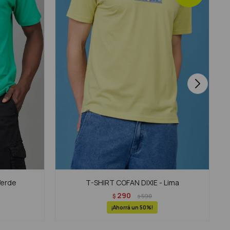
Verde
T-SHIRT COFAN DIXIE - Lima
290
$
590
$
50