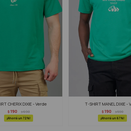
IRT CHERIX DIXIE - Verde
T-SHIRT MANEL DIXIE - 
190
190
$
690
$
590
$
$
72
67