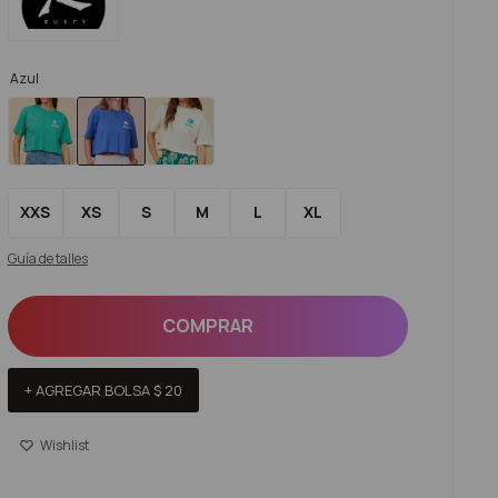
Azul
XXS
XS
S
M
L
XL
Guía de talles
COMPRAR
+ AGREGAR BOLSA
$
20