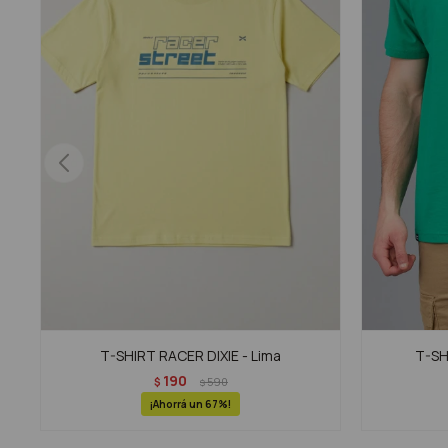
T-SHIRT RACER DIXIE - Lima
T-SH
190
$
590
$
67