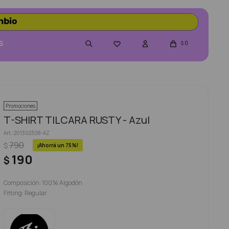
S
0

$
Promociones
T-SHIRT TILCARA RUSTY - Azul
201302308-AZ
790
$
75
190
$
Composición: 100% Algodón
Fitting: Regular