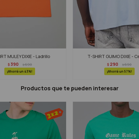
RT MULEY DIXIE - Ladrillo
T-SHIRT GUIMO DIXIE - C
390
290
$
690
$
690
$
$
43
57
Productos que te pueden interesar