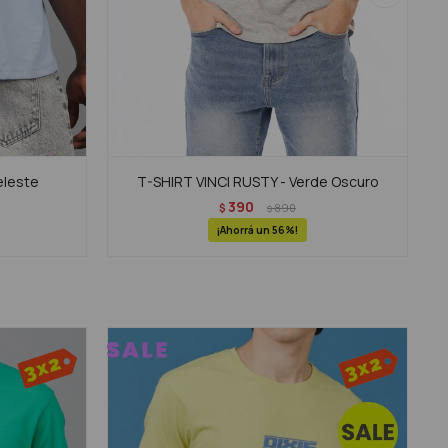
eleste
T-SHIRT VINCI RUSTY - Verde Oscuro
390
$
890
$
56