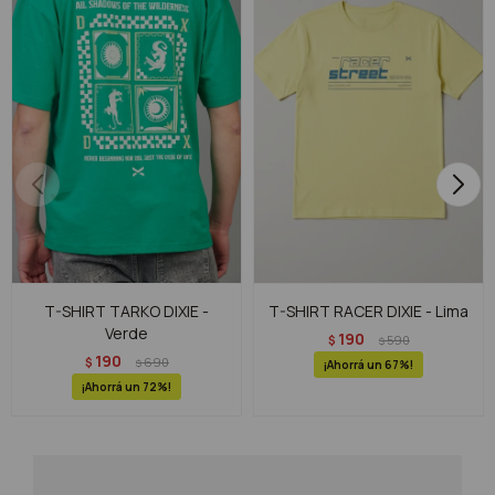
T-SHIRT TARKO DIXIE -
T-SHIRT RACER DIXIE - Lima
Verde
190
$
590
$
190
$
690
$
67
72