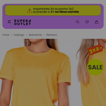


Home
Catálogo
Vestimenta
Remeras