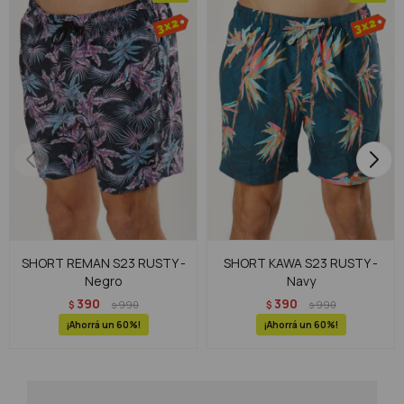
SHORT REMAN S23 RUSTY -
SHORT KAWA S23 RUSTY -
Negro
Navy
390
390
$
990
$
990
$
$
60
60