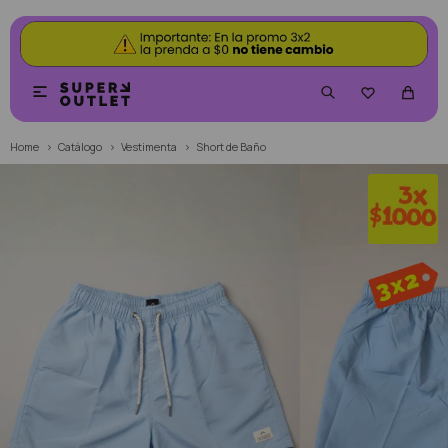


Home
Catálogo
Vestimenta
Short de Baño