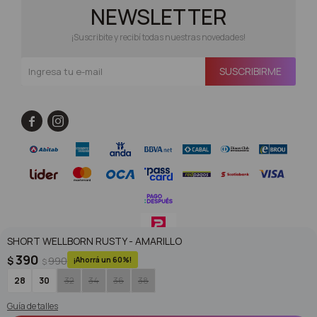
NEWSLETTER
¡Suscribite y recibí todas nuestras novedades!
SUSCRIBIRME


SHORT WELLBORN RUSTY - AMARILLO
390
$
990
60
$
© Copyright 2026 / Superoutlet / FORTER S.A Rut 213720560017
28
30
32
34
36
38
Guía de talles