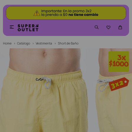


Home
Catálogo
Vestimenta
Short de Baño