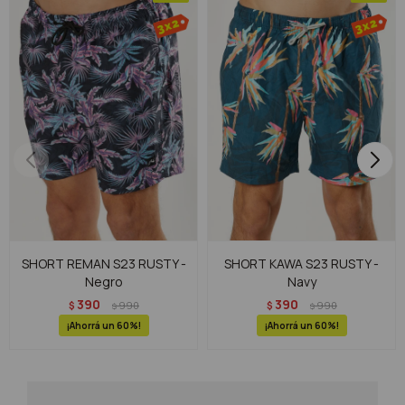
SHORT REMAN S23 RUSTY -
SHORT KAWA S23 RUSTY -
Negro
Navy
390
390
$
990
$
990
$
$
60
60