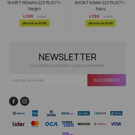
SHORT REMAN S23 RUSTY -
SHORT KAWA S23 RUSTY -
Negro
Navy
390
390
$
990
$
990
$
$
60
60
NEWSLETTER
¡Suscribite y recibí todas nuestras novedades!
SUSCRIBIRME

