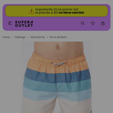


Home
Catálogo
Vestimenta
Short de Baño