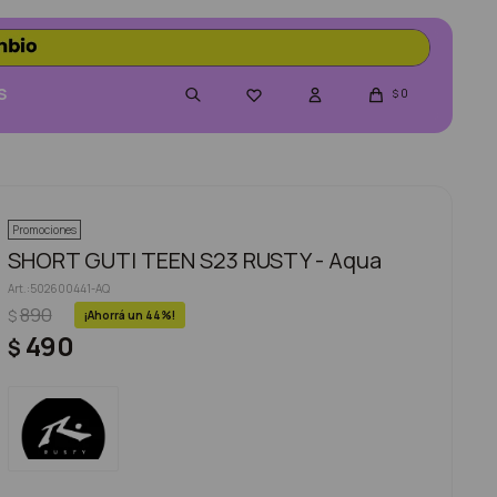
S
0

$
Promociones
SHORT GUTI TEEN S23 RUSTY - Aqua
502600441-AQ
890
$
44
490
$