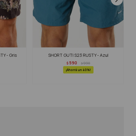
Y - Gris
SHORT GUTI S23 RUSTY - Azul
590
$
990
$
40