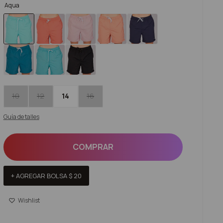
Aqua
10
12
14
16
Guía de talles
COMPRAR
+ AGREGAR BOLSA
$
20