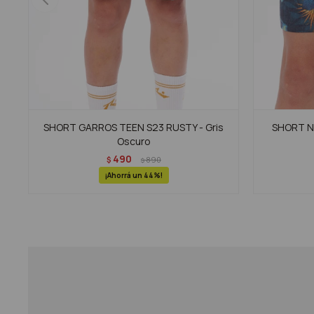
SHORT GARROS TEEN S23 RUSTY - Gris
SHORT NO
Oscuro
490
$
890
$
44