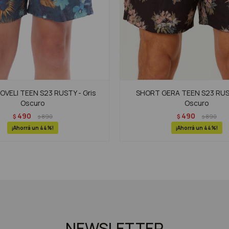
VELI TEEN S23 RUSTY - Gris
SHORT GERA TEEN S23 RUST
Oscuro
Oscuro
490
490
$
890
$
890
$
$
44
44
NEWSLETTER