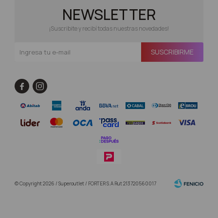
NEWSLETTER
¡Suscribite y recibí todas nuestras novedades!
SUSCRIBIRME


© Copyright 2026 / Superoutlet / FORTER S.A Rut 213720560017