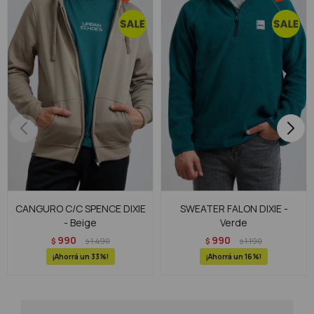
CANGURO C/C SPENCE DIXIE
SWEATER FALON DIXIE -
- Beige
Verde
990
990
$
1.490
$
1.190
$
$
33
16